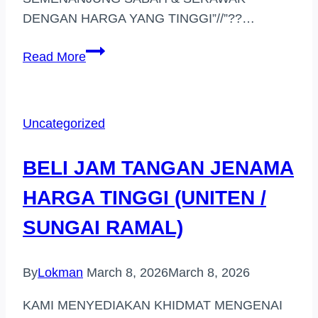
DENGAN HARGA YANG TINGGI”//”??…
BELI
Read More
JAM
TANGAN
BERJENAMA
Uncategorized
HARGA
TINGGI
BELI JAM TANGAN JENAMA
(BANTING)
HARGA TINGGI (UNITEN /
SUNGAI RAMAL)
By
Lokman
March 8, 2026
March 8, 2026
KAMI MENYEDIAKAN KHIDMAT MENGENAI