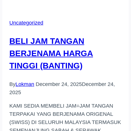
JAM
TANGAN
JENAMA
Uncategorized
HARGA
TINGGI
BELI JAM TANGAN
DI
(SERI
BERJENAMA HARGA
KEMBANGAN)
TINGGI (BANTING)
By
Lokman
December 24, 2025
December 24,
2025
KAMI SEDIA MEMBELI JAM=JAM TANGAN
TERPAKAI YANG BERJENAMA ORIGENAL
(SWISS) DI SELURUH MALAYSIA TERMASUK
SEMENANJUNG SABAH & SERAWAK