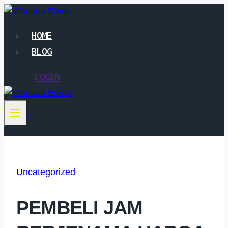
Skip
to
HOME
content
BLOG
LOGIN
Uncategorized
PEMBELI JAM