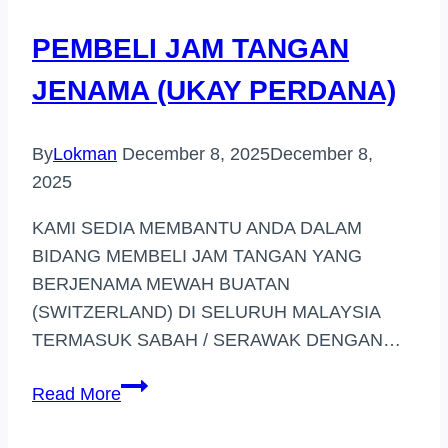
TINGGI
PEMBELI JAM TANGAN
(SEMENYIH)
JENAMA (UKAY PERDANA)
By
Lokman
December 8, 2025
December 8,
2025
KAMI SEDIA MEMBANTU ANDA DALAM
BIDANG MEMBELI JAM TANGAN YANG
BERJENAMA MEWAH BUATAN
(SWITZERLAND) DI SELURUH MALAYSIA
TERMASUK SABAH / SERAWAK DENGAN…
PEMBELI
Read More
JAM
TANGAN