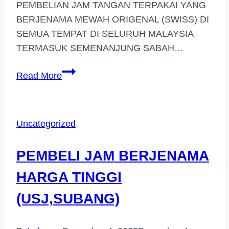
PEMBELIAN JAM TANGAN TERPAKAI YANG
BERJENAMA MEWAH ORIGENAL (SWISS) DI
SEMUA TEMPAT DI SELURUH MALAYSIA
TERMASUK SEMENANJUNG SABAH…
BELI
Read More
JAM
TANGAN
JENAMA
Uncategorized
HARGA
TINGGI
PEMBELI JAM BERJENAMA
(UNITEN
/
HARGA TINGGI
SUNGAI
(USJ,SUBANG)
RAMAL)