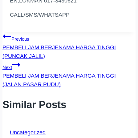
EN,LOKMAN 017-3430621
CALL/SMS/WHATSAPP
Post
Previous
PEMBELI JAM BERJENAMA HARGA TINGGI
Navigation
(PUNCAK JALIL)
Next
PEMBELI JAM BERJENAMA HARGA TINGGI
(JALAN PASAR PUDU)
Similar Posts
Uncategorized