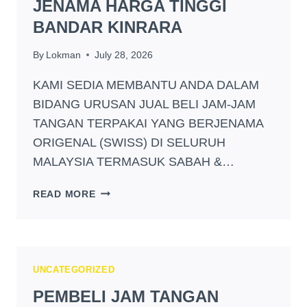
JENAMA HARGA TINGGI
BANDAR KINRARA
By
Lokman
July 28, 2026
KAMI SEDIA MEMBANTU ANDA DALAM
BIDANG URUSAN JUAL BELI JAM-JAM
TANGAN TERPAKAI YANG BERJENAMA
ORIGENAL (SWISS) DI SELURUH
MALAYSIA TERMASUK SABAH &…
READ MORE
UNCATEGORIZED
PEMBELI JAM TANGAN