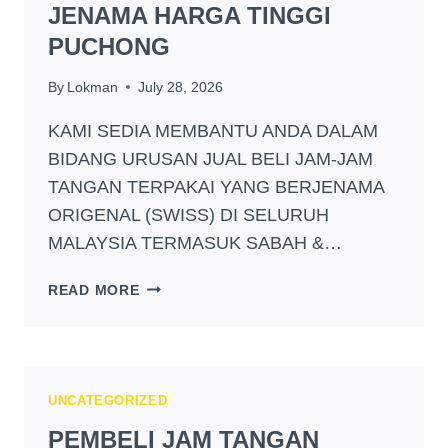
JENAMA HARGA TINGGI
PUCHONG
By
Lokman
July 28, 2026
KAMI SEDIA MEMBANTU ANDA DALAM
BIDANG URUSAN JUAL BELI JAM-JAM
TANGAN TERPAKAI YANG BERJENAMA
ORIGENAL (SWISS) DI SELURUH
MALAYSIA TERMASUK SABAH &…
READ MORE
UNCATEGORIZED
PEMBELI JAM TANGAN