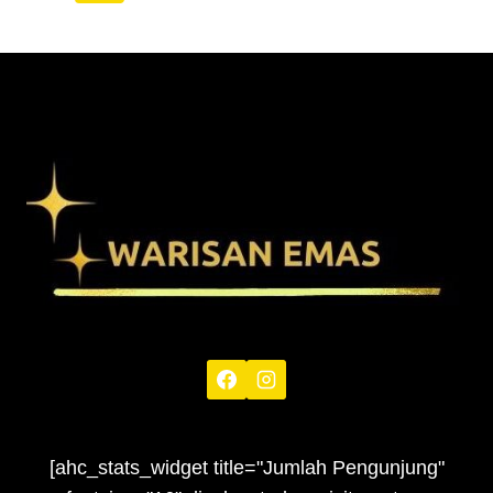
[ahc_stats_widget title="Jumlah Pengunjung"