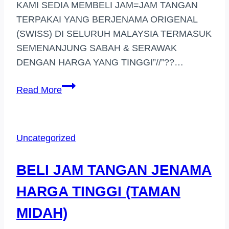
KAMI SEDIA MEMBELI JAM=JAM TANGAN
TERPAKAI YANG BERJENAMA ORIGENAL
(SWISS) DI SELURUH MALAYSIA TERMASUK
SEMENANJUNG SABAH & SERAWAK
DENGAN HARGA YANG TINGGI”//”??…
BELI
Read More
JAM
TANGAN
BERJENAMA
Uncategorized
HARGA
TINGGI
BELI JAM TANGAN JENAMA
(IPOH)
HARGA TINGGI (TAMAN
MIDAH)