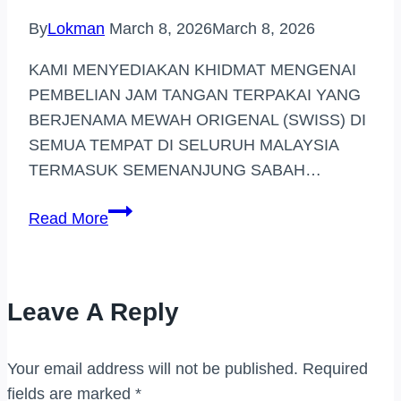
By
Lokman
March 8, 2026
March 8, 2026
KAMI MENYEDIAKAN KHIDMAT MENGENAI
PEMBELIAN JAM TANGAN TERPAKAI YANG
BERJENAMA MEWAH ORIGENAL (SWISS) DI
SEMUA TEMPAT DI SELURUH MALAYSIA
TERMASUK SEMENANJUNG SABAH…
BELI
Read More
JAM
TANGAN
JENAMA
Leave A Reply
HARGA
TINGGI
(TAMAN
Your email address will not be published.
Required
MIDAH)
fields are marked
*