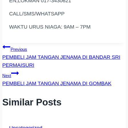
EN,LOKMAN 017-3430621
CALL/SMS/WHATSAPP
WAKTU URUS NIAGA: 9AM – 7PM
Post
Previous
PEMBELI JAM TANGAN JENAMA DI BANDAR SRI
Navigation
PERMAISURI
Next
PEMBELI JAM TANGAN JENAMA DI GOMBAK
Similar Posts
Uncategorized