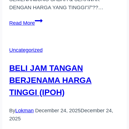
DENGAN HARGA YANG TINGGI”//”??…
BELI
Read More
JAM
TANGAN
BERJENAMA
Uncategorized
HARGA
TINGGI
BELI JAM TANGAN
(SELANGOR)
BERJENAMA HARGA
TINGGI (IPOH)
By
Lokman
December 24, 2025
December 24,
2025