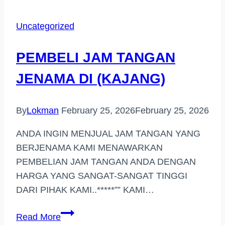
TANGAN
JENAMA
Uncategorized
DI
WANGSA
PEMBELI JAM TANGAN
MAJU
JENAMA DI (KAJANG)
By
Lokman
February 25, 2026
February 25, 2026
ANDA INGIN MENJUAL JAM TANGAN YANG
BERJENAMA KAMI MENAWARKAN
PEMBELIAN JAM TANGAN ANDA DENGAN
HARGA YANG SANGAT-SANGAT TINGGI
DARI PIHAK KAMI..*****”” KAMI…
PEMBELI
Read More