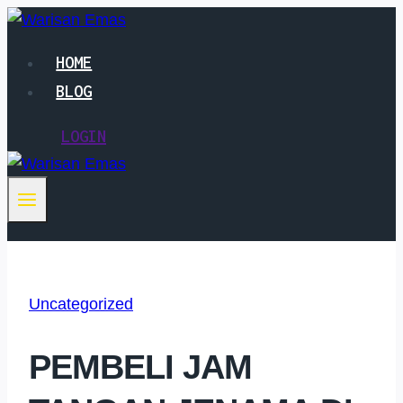
Skip
to
HOME
content
BLOG
LOGIN
Uncategorized
PEMBELI JAM