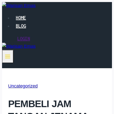
Skip
to
HOME
content
BLOG
LOGIN
Uncategorized
PEMBELI JAM