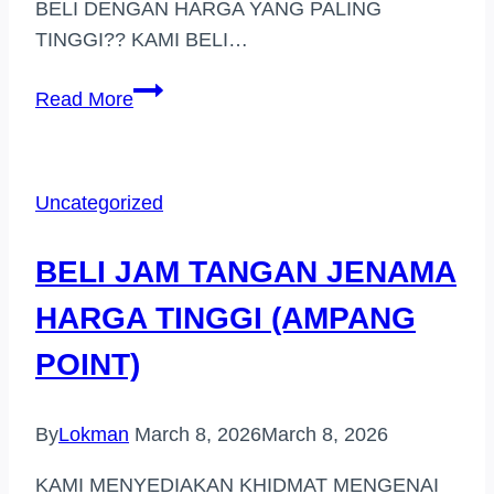
BELI DENGAN HARGA YANG PALING
TINGGI?? KAMI BELI…
PEMBELI
Read More
JAM
TANGAN
JENAMA
Uncategorized
HARGA
TINGGI
BELI JAM TANGAN JENAMA
(PUTRAJAYA)
HARGA TINGGI (AMPANG
POINT)
By
Lokman
March 8, 2026
March 8, 2026
KAMI MENYEDIAKAN KHIDMAT MENGENAI