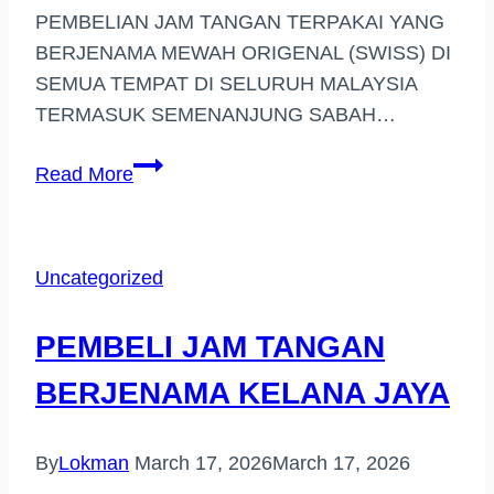
PEMBELIAN JAM TANGAN TERPAKAI YANG
BERJENAMA MEWAH ORIGENAL (SWISS) DI
SEMUA TEMPAT DI SELURUH MALAYSIA
TERMASUK SEMENANJUNG SABAH…
BELI
Read More
JAM
TANGAN
JENAMA
Uncategorized
HARGA
TINGGI
PEMBELI JAM TANGAN
(AMPANG
POINT)
BERJENAMA KELANA JAYA
By
Lokman
March 17, 2026
March 17, 2026