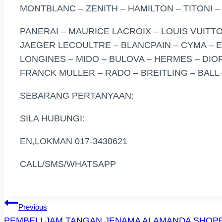
MONTBLANC – ZENITH – HAMILTON – TITONI –
PANERAI – MAURICE LACROIX – LOUIS VUITT
JAEGER LECOULTRE – BLANCPAIN – CYMA – E
LONGINES – MIDO – BULOVA – HERMES – DIOR
FRANCK MULLER – RADO – BREITLING – BALL 
SEBARANG PERTANYAAN:
SILA HUBUNGI:
EN,LOKMAN 017-3430621
CALL/SMS/WHATSAPP
Post
Previous
PEMBELI JAM TANGAN JENAMA ALAMANDA SHOP