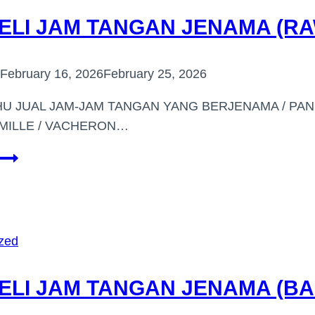
DI
ELI JAM TANGAN JENAMA (R
(BEMBAN,NEGERI
SEMBILAN)
February 16, 2026
February 25, 2026
U JUAL JAM-JAM TANGAN YANG BERJENAMA / PANER
MILLE / VACHERON…
PEMBELI
JAM
TANGAN
JENAMA
(RAWANG)
zed
ELI JAM TANGAN JENAMA (BA