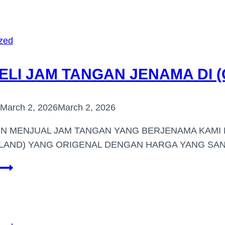
TANGAN
JENAMA
DI
zed
(TAMAN
MIDAH)
ELI JAM TANGAN JENAMA DI 
March 2, 2026
March 2, 2026
IN MENJUAL JAM TANGAN YANG BERJENAMA KAM
LAND) YANG ORIGENAL DENGAN HARGA YANG SAN
PEMBELI
JAM
TANGAN
JENAMA
DI