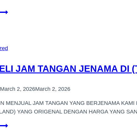
PEMBELI
JAM
TANGAN
JENAMA
BANDAR
zed
RAWANG
LI JAM TANGAN JENAMA DI 
March 2, 2026
March 2, 2026
IN MENJUAL JAM TANGAN YANG BERJENAMA KAM
LAND) YANG ORIGENAL DENGAN HARGA YANG SAN
PEMBELI
JAM