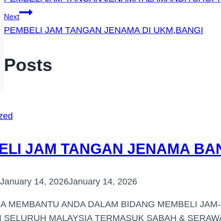
Navigation
Next
PEMBELI JAM TANGAN JENAMA DI UKM,BANGI
r Posts
zed
ELI JAM TANGAN JENAMA B
January 14, 2026
January 14, 2026
IA MEMBANTU ANDA DALAM BIDANG MEMBELI JAM
DI SELURUH MALAYSIA TERMASUK SABAH & SERA