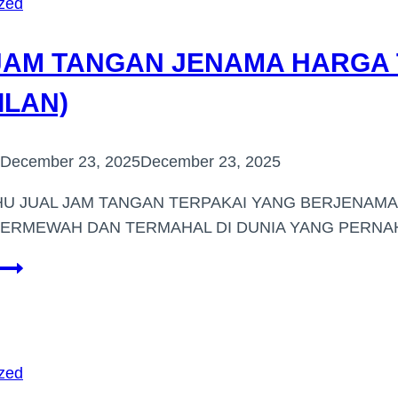
zed
(GOMBAK)
JAM TANGAN JENAMA HARGA T
ILAN)
December 23, 2025
December 23, 2025
U JUAL JAM TANGAN TERPAKAI YANG BERJENAMA 
TERMEWAH DAN TERMAHAL DI DUNIA YANG PERN
BELI
JAM
TANGAN
JENAMA
HARGA
zed
TINGGI