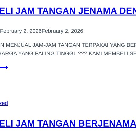
ELI JAM TANGAN JENAMA DE
February 2, 2026
February 2, 2026
IN MENJUAL JAM-JAM TANGAN TERPAKAI YANG BE
ARGA YANG PALING TINGGI..??? KAMI MEMBELI 
PEMBELI
JAM
TANGAN
JENAMA
DENGKIL
zed
ELI JAM TANGAN BERJENAMA 