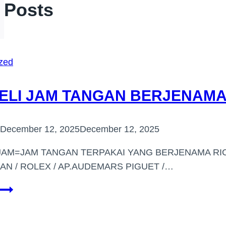
r Posts
zed
ELI JAM TANGAN BERJENAMA 
December 12, 2025
December 12, 2025
JAM=JAM TANGAN TERPAKAI YANG BERJENAMA RIC
AN / ROLEX / AP.AUDEMARS PIGUET /…
PEMBELI
JAM
TANGAN