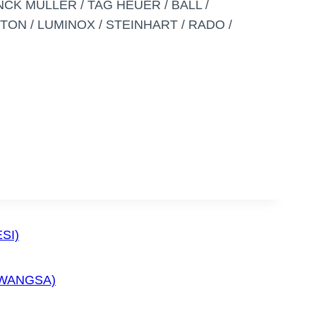
NCK MULLER / TAG HEUER / BALL /
TON / LUMINOX / STEINHART / RADO /
SI)
IWANGSA)