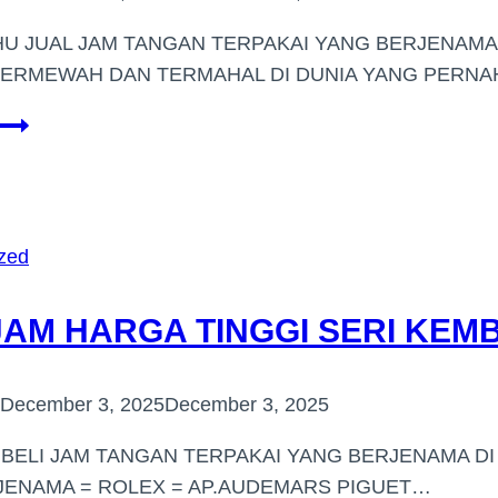
U JUAL JAM TANGAN TERPAKAI YANG BERJENAMA 
TERMEWAH DAN TERMAHAL DI DUNIA YANG PERN
BELI
JAM
TANGAN
JENAMA
HARGA
zed
TINGGI
DI
 JAM HARGA TINGGI SERI KE
(BEMBAN,NEGERI
SEMBILAN)
December 3, 2025
December 3, 2025
BELI JAM TANGAN TERPAKAI YANG BERJENAMA DI 
 JENAMA = ROLEX = AP.AUDEMARS PIGUET…