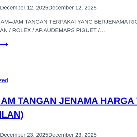
December 12, 2025
December 12, 2025
JAM=JAM TANGAN TERPAKAI YANG BERJENAMA RIC
AN / ROLEX / AP.AUDEMARS PIGUET /…
PEMBELI
JAM
TANGAN
BERJENAMA
DI
zed
(BANDAR
TUN
JAM TANGAN JENAMA HARGA T
RAZAK)
ILAN)
December 23, 2025
December 23, 2025