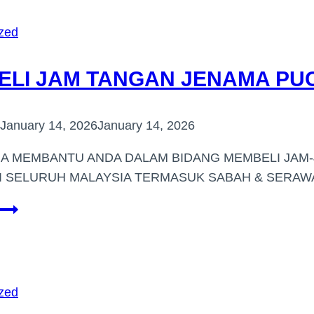
BERJENAMA
DI
zed
(JALAN
GENTING
ELI JAM TANGAN JENAMA P
KLANG)
January 14, 2026
January 14, 2026
IA MEMBANTU ANDA DALAM BIDANG MEMBELI JAM
DI SELURUH MALAYSIA TERMASUK SABAH & SERA
PEMBELI
JAM
TANGAN
JENAMA
PUCHONG
zed