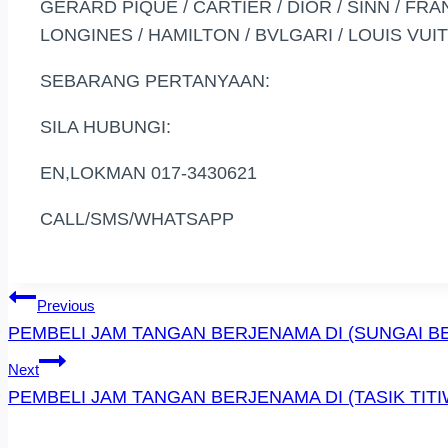
GERARD PIQUE / CARTIER / DIOR / SINN / FRA
LONGINES / HAMILTON / BVLGARI / LOUIS VUIT
SEBARANG PERTANYAAN:
SILA HUBUNGI:
EN,LOKMAN 017-3430621
CALL/SMS/WHATSAPP
Post
Previous
PEMBELI JAM TANGAN BERJENAMA DI (SUNGAI BE
Navigation
Next
PEMBELI JAM TANGAN BERJENAMA DI (TASIK TIT