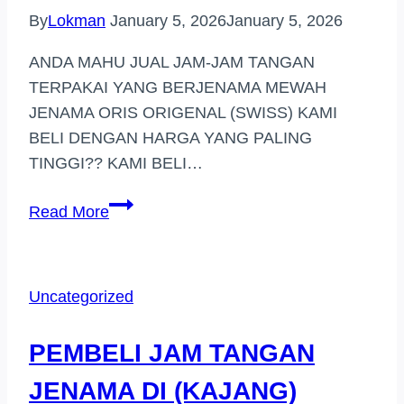
By
Lokman
January 5, 2026
January 5, 2026
ANDA MAHU JUAL JAM-JAM TANGAN
TERPAKAI YANG BERJENAMA MEWAH
JENAMA ORIS ORIGENAL (SWISS) KAMI
BELI DENGAN HARGA YANG PALING
TINGGI?? KAMI BELI…
PEMBELI
Read More
JAM
TANGAN
JENAMA
Uncategorized
HARGA
TINGGI
PEMBELI JAM TANGAN
(BUKIT
JALIL)
JENAMA DI (KAJANG)