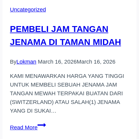
BERJENAMA
Uncategorized
DI
(PULAU
PEMBELI JAM TANGAN
PINANG)
JENAMA DI TAMAN MIDAH
By
Lokman
March 16, 2026
March 16, 2026
KAMI MENAWARKAN HARGA YANG TINGGI
UNTUK MEMBELI SEBUAH JENAMA JAM
TANGAN MEWAH TERPAKAI BUATAN DARI
(SWITZERLAND) ATAU SALAH(1) JENAMA
YANG DI SUKAI…
PEMBELI
Read More
JAM