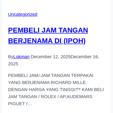
TANGAN
JENAMA
Uncategorized
DI
TAMAN
PEMBELI JAM TANGAN
MIDAH
BERJENAMA DI (IPOH)
By
Lokman
December 12, 2025
December 16,
2025
PEMBELI JAM=JAM TANGAN TERPAKAI
YANG BERJENAMA RICHARD MILLE
DENGAN HARGA YANG TINGGI?? KAMI BELI
JAM TANGAN / ROLEX / AP.AUDEMARS
PIGUET /…