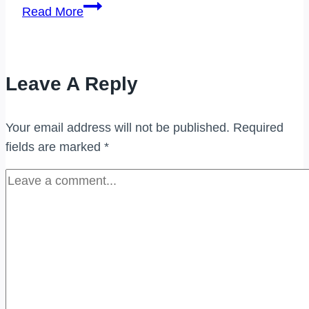
PEMBELI
Read More
JAM
TANGAN
BERJENAMA
Leave A Reply
DI
(IPOH)
Your email address will not be published.
Required
fields are marked
*