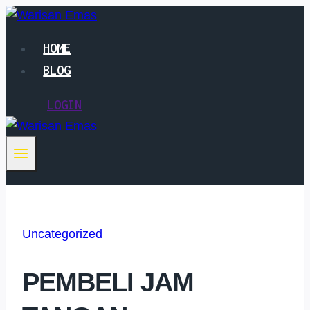
Skip
to
HOME
content
BLOG
LOGIN
Uncategorized
PEMBELI JAM