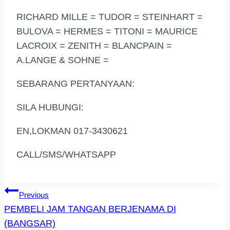
RICHARD MILLE = TUDOR = STEINHART =
BULOVA = HERMES = TITONI = MAURICE
LACROIX = ZENITH = BLANCPAIN =
A.LANGE & SOHNE =
SEBARANG PERTANYAAN:
SILA HUBUNGI:
EN,LOKMAN 017-3430621
CALL/SMS/WHATSAPP
Post
Previous
PEMBELI JAM TANGAN BERJENAMA DI
Navigation
(BANGSAR)