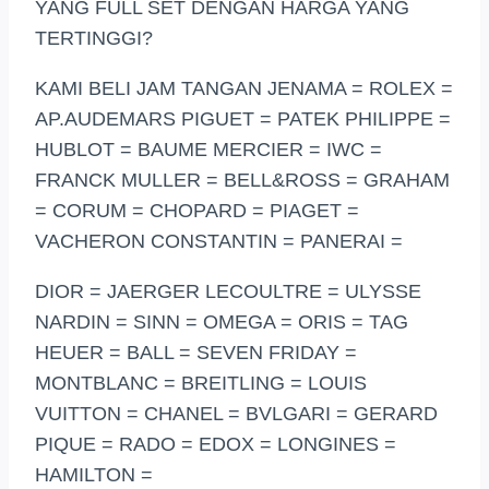
YANG FULL SET DENGAN HARGA YANG
TERTINGGI?
KAMI BELI JAM TANGAN JENAMA = ROLEX =
AP.AUDEMARS PIGUET = PATEK PHILIPPE =
HUBLOT = BAUME MERCIER = IWC =
FRANCK MULLER = BELL&ROSS = GRAHAM
= CORUM = CHOPARD = PIAGET =
VACHERON CONSTANTIN = PANERAI =
DIOR = JAERGER LECOULTRE = ULYSSE
NARDIN = SINN = OMEGA = ORIS = TAG
HEUER = BALL = SEVEN FRIDAY =
MONTBLANC = BREITLING = LOUIS
VUITTON = CHANEL = BVLGARI = GERARD
PIQUE = RADO = EDOX = LONGINES =
HAMILTON =