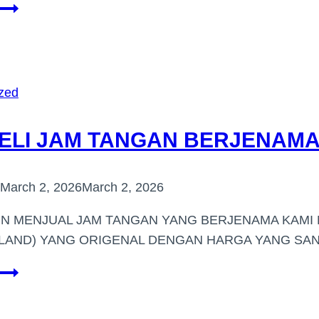
BELI
JAM
TANGAN
HARGA
TINGGI
zed
DI
(CHERATING)
LI JAM TANGAN BERJENAMA D
March 2, 2026
March 2, 2026
IN MENJUAL JAM TANGAN YANG BERJENAMA KAM
LAND) YANG ORIGENAL DENGAN HARGA YANG SAN
PEMBELI
JAM
TANGAN