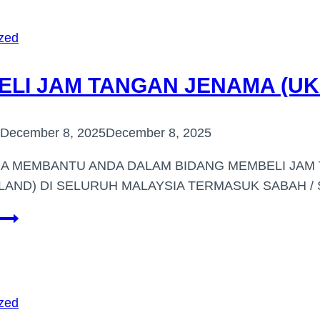
BERJENAMA
DI
zed
(NILAI)
ELI JAM TANGAN JENAMA (U
December 8, 2025
December 8, 2025
IA MEMBANTU ANDA DALAM BIDANG MEMBELI JA
LAND) DI SELURUH MALAYSIA TERMASUK SABAH 
PEMBELI
JAM
TANGAN
JENAMA
(UKAY
zed
PERDANA)