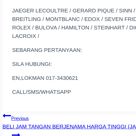
JAEGER LECOULTRE / GERARD PIQUE / SINN / R
BREITLING / MONTBLANC / EDOX / SEVEN FRIDA
ROLEX / BULOVA / HAMILTON / STEINHART / D
LACROIX /
SEBARANG PERTANYAAN:
SILA HUBUNGI:
EN,LOKMAN 017-3430621
CALL/SMS/WHATSAPP
Post
Previous
BELI JAM TANGAN BERJENAMA HARGA TINGGI (JA
Navigation