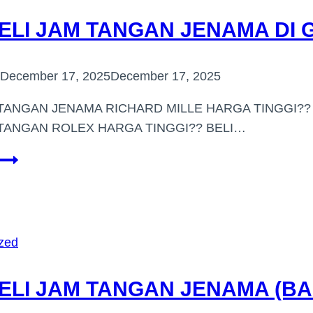
ELI JAM TANGAN JENAMA DI
December 17, 2025
December 17, 2025
 TANGAN JENAMA RICHARD MILLE HARGA TINGGI?? 
 TANGAN ROLEX HARGA TINGGI?? BELI…
PEMBELI
JAM
TANGAN
JENAMA
DI
zed
GOMBAK
ELI JAM TANGAN JENAMA (B