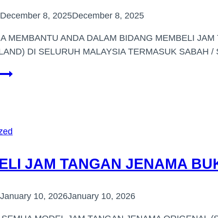
December 8, 2025
December 8, 2025
IA MEMBANTU ANDA DALAM BIDANG MEMBELI JA
LAND) DI SELURUH MALAYSIA TERMASUK SABAH 
PEMBELI
JAM
TANGAN
JENAMA
(BANDAR
zed
KINRARA)
ELI JAM TANGAN JENAMA BUK
January 10, 2026
January 10, 2026