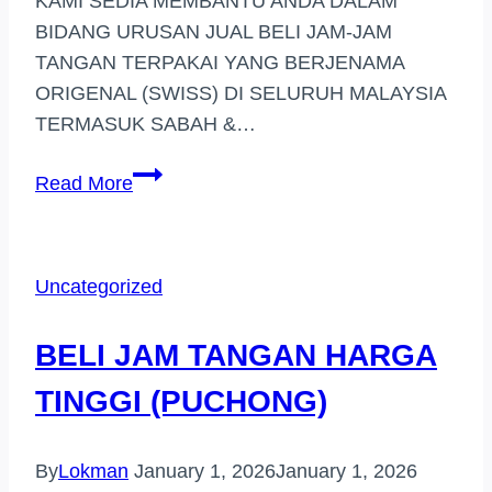
KAMI SEDIA MEMBANTU ANDA DALAM
BIDANG URUSAN JUAL BELI JAM-JAM
TANGAN TERPAKAI YANG BERJENAMA
ORIGENAL (SWISS) DI SELURUH MALAYSIA
TERMASUK SABAH &…
PEMBELI
Read More
JAM
TANGAN
JENAMA
Uncategorized
HARGA
TINGGI
BELI JAM TANGAN HARGA
SUBANG
JAYA
TINGGI (PUCHONG)
By
Lokman
January 1, 2026
January 1, 2026