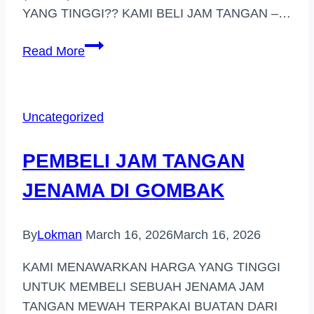
YANG TINGGI?? KAMI BELI JAM TANGAN –…
BELI
Read More
JAM
TANGAN
HARGA
Uncategorized
TINGGI
DI
PEMBELI JAM TANGAN
(MARANG)
JENAMA DI GOMBAK
By
Lokman
March 16, 2026
March 16, 2026
KAMI MENAWARKAN HARGA YANG TINGGI
UNTUK MEMBELI SEBUAH JENAMA JAM
TANGAN MEWAH TERPAKAI BUATAN DARI