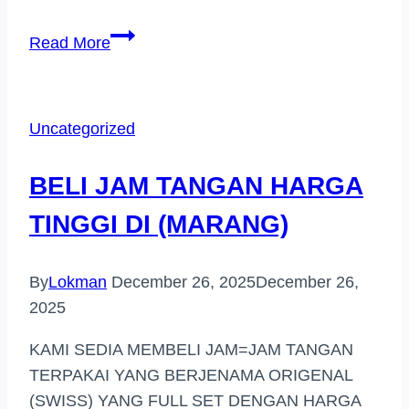
BELI
Read More
JAM
TANGAN
HARGA
Uncategorized
TINGGI
DI
BELI JAM TANGAN HARGA
(BATU
CAVES)
TINGGI DI (MARANG)
By
Lokman
December 26, 2025
December 26,
2025
KAMI SEDIA MEMBELI JAM=JAM TANGAN
TERPAKAI YANG BERJENAMA ORIGENAL
(SWISS) YANG FULL SET DENGAN HARGA