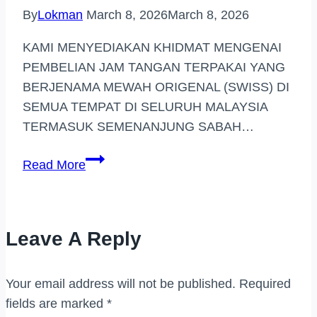
By
Lokman
March 8, 2026
March 8, 2026
KAMI MENYEDIAKAN KHIDMAT MENGENAI
PEMBELIAN JAM TANGAN TERPAKAI YANG
BERJENAMA MEWAH ORIGENAL (SWISS) DI
SEMUA TEMPAT DI SELURUH MALAYSIA
TERMASUK SEMENANJUNG SABAH…
BELI
Read More
JAM
TANGAN
JENAMA
Leave A Reply
HARGA
TINGGI
(AMPANG
Your email address will not be published.
Required
POINT)
fields are marked
*