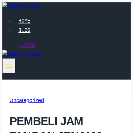
Skip
to
HOME
content
BLOG
LOGIN
Uncategorized
PEMBELI JAM