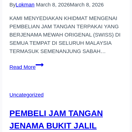
By
Lokman
March 8, 2026
March 8, 2026
KAMI MENYEDIAKAN KHIDMAT MENGENAI
PEMBELIAN JAM TANGAN TERPAKAI YANG
BERJENAMA MEWAH ORIGENAL (SWISS) DI
SEMUA TEMPAT DI SELURUH MALAYSIA
TERMASUK SEMENANJUNG SABAH…
BELI
Read More
JAM
TANGAN
JENAMA
Uncategorized
HARGA
TINGGI
PEMBELI JAM TANGAN
(ALAMANDA
SHOPPING
JENAMA BUKIT JALIL
MALL)