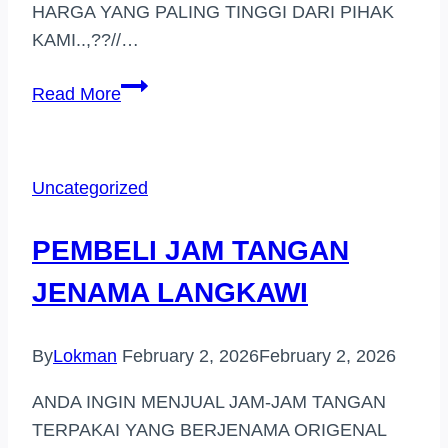
HARGA YANG PALING TINGGI DARI PIHAK
KAMI..,??//…
PEMBELI
Read More
JAM
BERJENAMA
HARGA
Uncategorized
TINGGI
(SUNGAI
PEMBELI JAM TANGAN
RAMAL)
JENAMA LANGKAWI
By
Lokman
February 2, 2026
February 2, 2026
ANDA INGIN MENJUAL JAM-JAM TANGAN
TERPAKAI YANG BERJENAMA ORIGENAL