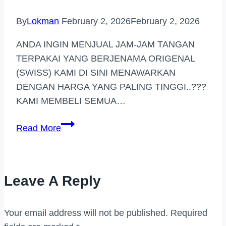
By
Lokman
February 2, 2026
February 2, 2026
ANDA INGIN MENJUAL JAM-JAM TANGAN
TERPAKAI YANG BERJENAMA ORIGENAL
(SWISS) KAMI DI SINI MENAWARKAN
DENGAN HARGA YANG PALING TINGGI..???
KAMI MEMBELI SEMUA…
PEMBELI
Read More
JAM
TANGAN
JENAMA
Leave A Reply
BUKIT
JALIL
Your email address will not be published.
Required