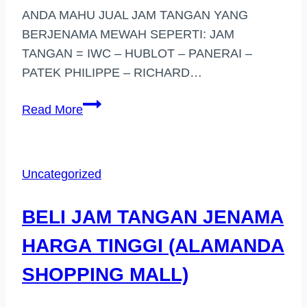
ANDA MAHU JUAL JAM TANGAN YANG
BERJENAMA MEWAH SEPERTI: JAM
TANGAN = IWC – HUBLOT – PANERAI –
PATEK PHILIPPE – RICHARD…
PEMBELI
Read More
JAM
TANGAN
JENAMA
Uncategorized
HARGA
TINGGI
BELI JAM TANGAN JENAMA
DI
(BALAKONG)
HARGA TINGGI (ALAMANDA
SHOPPING MALL)