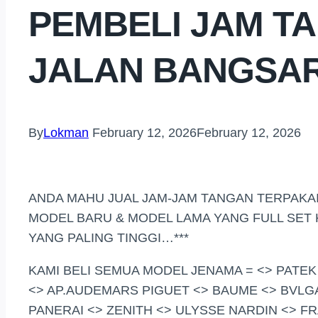
PEMBELI JAM T
JALAN BANGSA
By
Lokman
February 12, 2026
February 12, 2026
ANDA MAHU JUAL JAM-JAM TANGAN TERPAKAI
MODEL BARU & MODEL LAMA YANG FULL SE
YANG PALING TINGGI…***
KAMI BELI SEMUA MODEL JENAMA = <> PATEK
<> AP.AUDEMARS PIGUET <> BAUME <> BVLG
PANERAI <> ZENITH <> ULYSSE NARDIN <> F