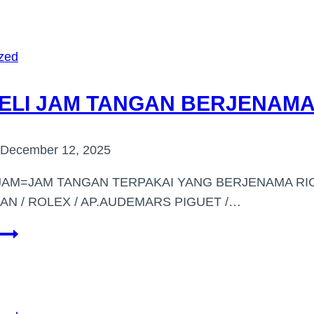
TANGAN
BERJENAMA
DI
zed
(SUBANG
JAYA)
LI JAM TANGAN BERJENAMA D
December 12, 2025
JAM=JAM TANGAN TERPAKAI YANG BERJENAMA RIC
AN / ROLEX / AP.AUDEMARS PIGUET /…
PEMBELI
JAM
TANGAN
BERJENAMA
DI