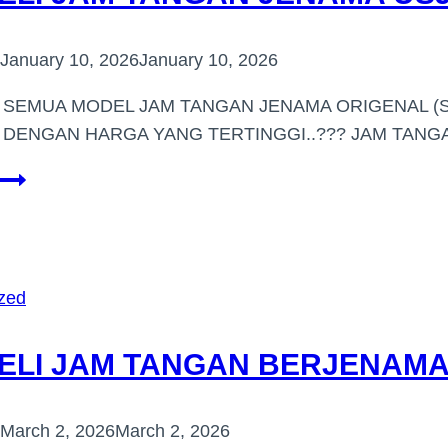
January 10, 2026
January 10, 2026
I SEMUA MODEL JAM TANGAN JENAMA ORIGENAL (S
DENGAN HARGA YANG TERTINGGI..??? JAM TAN
PEMBELI
JAM
TANGAN
JENAMA
USJ
zed
SUBANG
JAYA
ELI JAM TANGAN BERJENAMA 
March 2, 2026
March 2, 2026