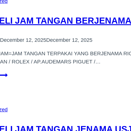
zed
(KUALA
LIPIS)
LI JAM TANGAN BERJENAMA D
December 12, 2025
December 12, 2025
JAM=JAM TANGAN TERPAKAI YANG BERJENAMA RIC
AN / ROLEX / AP.AUDEMARS PIGUET /…
PEMBELI
JAM
TANGAN
BERJENAMA
DI
zed
(PETALING
JAYA)
ELI JAM TANGAN JENAMA US