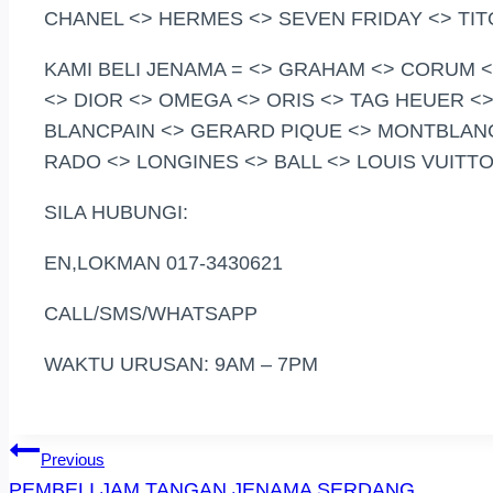
CHANEL <> HERMES <> SEVEN FRIDAY <> TITO
KAMI BELI JENAMA = <> GRAHAM <> CORUM
<> DIOR <> OMEGA <> ORIS <> TAG HEUER <
BLANCPAIN <> GERARD PIQUE <> MONTBLANC
RADO <> LONGINES <> BALL <> LOUIS VUITT
SILA HUBUNGI:
EN,LOKMAN 017-3430621
CALL/SMS/WHATSAPP
WAKTU URUSAN: 9AM – 7PM
Post
Previous
PEMBELI JAM TANGAN JENAMA SERDANG