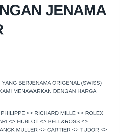
ANGAN JENAMA
R
 YANG BERJENAMA ORIGENAL (SWISS)
T KAMI MENAWARKAN DENGAN HARGA
 PHILIPPE <> RICHARD MILLE <> ROLEX
ARI <> HUBLOT <> BELL&ROSS <>
RANCK MULLER <> CARTIER <> TUDOR <>