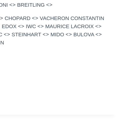
NI <> BREITLING <>
 <> CHOPARD <> VACHERON CONSTANTIN
> EDOX <> IWC <> MAURICE LACROIX <>
 <> STEINHART <> MIDO <> BULOVA <>
ON