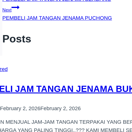
Navigation
Next
PEMBELI JAM TANGAN JENAMA PUCHONG
r Posts
zed
LI JAM TANGAN JENAMA BUK
February 2, 2026
February 2, 2026
IN MENJUAL JAM-JAM TANGAN TERPAKAI YANG BE
ARGA YANG PALING TINGGI..??? KAMI MEMBELI 