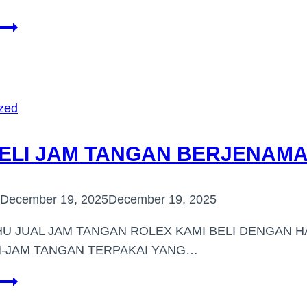
PEMBELI
JAM
TANGAN
JENAMA
BUKIT
zed
JALIL
ELI JAM TANGAN BERJENAMA 
December 19, 2025
December 19, 2025
U JUAL JAM TANGAN ROLEX KAMI BELI DENGAN H
M-JAM TANGAN TERPAKAI YANG…
PEMBELI
JAM