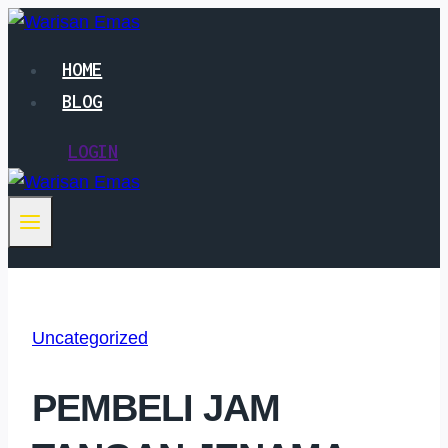
Skip
to
HOME
content
BLOG
LOGIN
Uncategorized
PEMBELI JAM