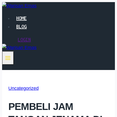
Skip
to
HOME
content
BLOG
LOGIN
Uncategorized
PEMBELI JAM