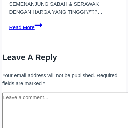
SEMENANJUNG SABAH & SERAWAK
DENGAN HARGA YANG TINGGI”//”??…
BELI
Read More
JAM
TANGAN
BERJENAMA
Leave A Reply
HARGA
TINGGI
(IJOK,PERAK)
Your email address will not be published.
Required
fields are marked
*