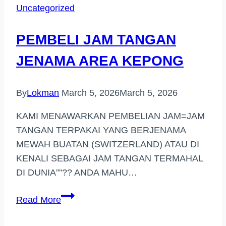
Uncategorized
TINGGI
DI
PEMBELI JAM TANGAN
(PERAK)
JENAMA AREA KEPONG
By
Lokman
March 5, 2026
March 5, 2026
KAMI MENAWARKAN PEMBELIAN JAM=JAM
TANGAN TERPAKAI YANG BERJENAMA
MEWAH BUATAN (SWITZERLAND) ATAU DI
KENALI SEBAGAI JAM TANGAN TERMAHAL
DI DUNIA””?? ANDA MAHU…
PEMBELI
Read More
JAM
TANGAN