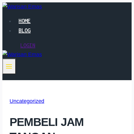
Skip
to
HOME
content
BLOG
LOGIN
Uncategorized
PEMBELI JAM