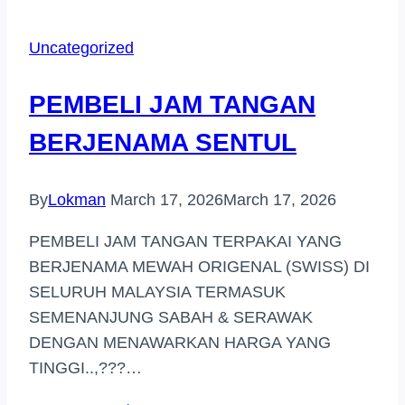
TANGAN
BERJENAMA
Uncategorized
DI
(BANDAR
PEMBELI JAM TANGAN
TUN
RAZAK)
BERJENAMA SENTUL
By
Lokman
March 17, 2026
March 17, 2026
PEMBELI JAM TANGAN TERPAKAI YANG
BERJENAMA MEWAH ORIGENAL (SWISS) DI
SELURUH MALAYSIA TERMASUK
SEMENANJUNG SABAH & SERAWAK
DENGAN MENAWARKAN HARGA YANG
TINGGI..,???…