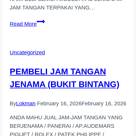
JAM TANGAN TERPAKAI YANG…
PEMBELI
Read More
JAM
TANGAN
BERJENAMA
Uncategorized
DI
(KUALA
PEMBELI JAM TANGAN
SELANGOR)
JENAMA (BUKIT BINTANG)
By
Lokman
February 16, 2026
February 16, 2026
ANDA MAHU JUAL JAM-JAM TANGAN YANG
BERJENAMA / PANERAI / AP.AUDEMARS
PIGUET / ROLEX / PATEK PHILIPPE /