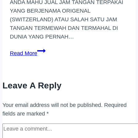
ANDA MAHU JUAL JAM TANGAN TERPAKAI
YANG BERJENAMA ORIGENAL
(SWITZERLAND) ATAU SALAH SATU JAM
TANGAN TERMEWAH DAN TERMAHAL DI
DUNIA YANG PERNAH…
BELI
Read More
JAM
TANGAN
JENAMA
Leave A Reply
HARGA
TINGGI
DI
Your email address will not be published.
Required
(JOHOR
fields are marked
*
BAHRU)