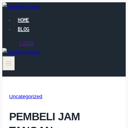
Skip
to
HOME
content
BLOG
LOGIN
Uncategorized
PEMBELI JAM