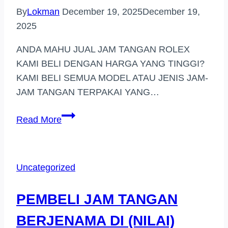
By
Lokman
December 19, 2025
December 19,
2025
ANDA MAHU JUAL JAM TANGAN ROLEX
KAMI BELI DENGAN HARGA YANG TINGGI?
KAMI BELI SEMUA MODEL ATAU JENIS JAM-
JAM TANGAN TERPAKAI YANG…
PEMBELI
Read More
JAM
TANGAN
BERJENAMA
Uncategorized
DI
(PULAU
PEMBELI JAM TANGAN
LANGKAWI)
BERJENAMA DI (NILAI)