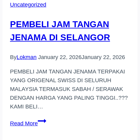
Uncategorized
DI
(SHAH
PEMBELI JAM TANGAN
ALAM)
JENAMA DI SELANGOR
By
Lokman
January 22, 2026
January 22, 2026
PEMBELI JAM TANGAN JENAMA TERPAKAI
YANG ORIGENAL SWISS DI SELURUH
MALAYSIA TERMASUK SABAH / SERAWAK
DENGAN HARGA YANG PALING TINGGI..???
KAMI BELI…
PEMBELI
Read More
JAM
TANGAN