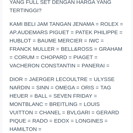
YANG FULL SET DENGAN HARGA YANG
TERTINGGI?
KAMI BELI JAM TANGAN JENAMA = ROLEX =
AP.AUDEMARS PIGUET = PATEK PHILIPPE =
HUBLOT = BAUME MERCIER = IWC =
FRANCK MULLER = BELL&ROSS = GRAHAM
= CORUM = CHOPARD = PIAGET =
VACHERON CONSTANTIN = PANERAI =
DIOR = JAERGER LECOULTRE = ULYSSE
NARDIN = SINN = OMEGA = ORIS = TAG
HEUER = BALL = SEVEN FRIDAY =
MONTBLANC = BREITLING = LOUIS
VUITTON = CHANEL = BVLGARI = GERARD
PIQUE = RADO = EDOX = LONGINES =
HAMILTON =