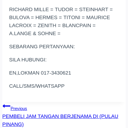
RICHARD MILLE = TUDOR = STEINHART =
BULOVA = HERMES = TITONI = MAURICE
LACROIX = ZENITH = BLANCPAIN =
A.LANGE & SOHNE =
SEBARANG PERTANYAAN:
SILA HUBUNGI:
EN,LOKMAN 017-3430621
CALL/SMS/WHATSAPP
Post
Previous
PEMBELI JAM TANGAN BERJENAMA DI (PULAU
Navigation
PINANG)