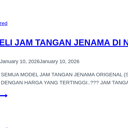
TANGAN
JENAMA
DI
zed
KUALA
LUMPUR
ELI JAM TANGAN JENAMA DI 
January 10, 2026
January 10, 2026
I SEMUA MODEL JAM TANGAN JENAMA ORIGENAL (S
DENGAN HARGA YANG TERTINGGI..??? JAM TAN
PEMBELI
JAM
TANGAN
JENAMA
DI