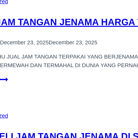
zed
NEGERI
SEMBILAN
JAM TANGAN JENAMA HARGA T
December 23, 2025
December 23, 2025
U JUAL JAM TANGAN TERPAKAI YANG BERJENAMA 
TERMEWAH DAN TERMAHAL DI DUNIA YANG PERN
BELI
JAM
TANGAN
JENAMA
HARGA
zed
TINGGI
DI
ELI JAM TANGAN JENAMA DI