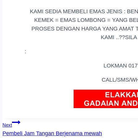
KAMI SEDIA MEMBELI EMAS JENIS : BE
KEMEK = EMAS LOMBONG = YANG BEL
PROSES DENGAN HARGA YANG AMAT TI
KAMI ..??SIL
:
LOKMAN 017
CALL/SMS/W
Post
Next
Pembeli Jam Tangan Berjenama mewah