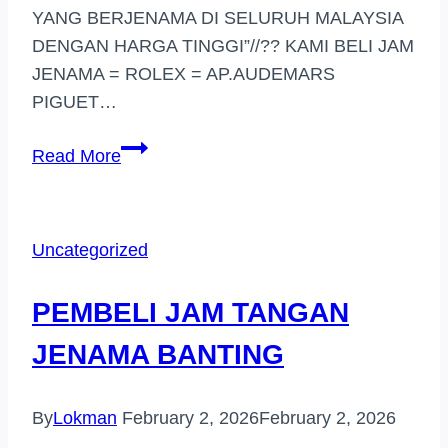
YANG BERJENAMA DI SELURUH MALAYSIA
DENGAN HARGA TINGGI”//?? KAMI BELI JAM
JENAMA = ROLEX = AP.AUDEMARS
PIGUET…
BELI
Read More
JAM
TANGAN
JENAMA
Uncategorized
HARGA
TINGGI
PEMBELI JAM TANGAN
RAWANG
JENAMA BANTING
By
Lokman
February 2, 2026
February 2, 2026