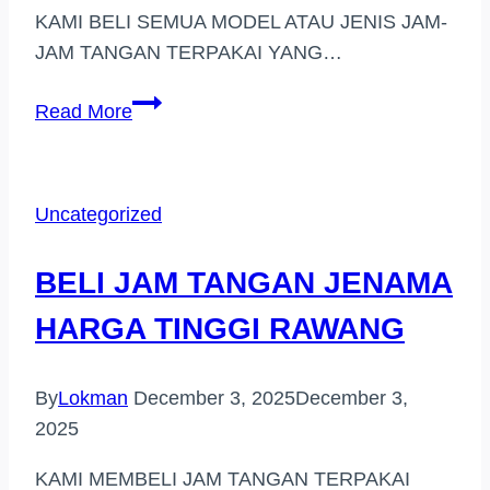
KAMI BELI SEMUA MODEL ATAU JENIS JAM-
JAM TANGAN TERPAKAI YANG…
PEMBELI
Read More
JAM
TANGAN
BERJENAMA
Uncategorized
DI
(BANDAR
BELI JAM TANGAN JENAMA
SUNWAY)
HARGA TINGGI RAWANG
By
Lokman
December 3, 2025
December 3,
2025
KAMI MEMBELI JAM TANGAN TERPAKAI