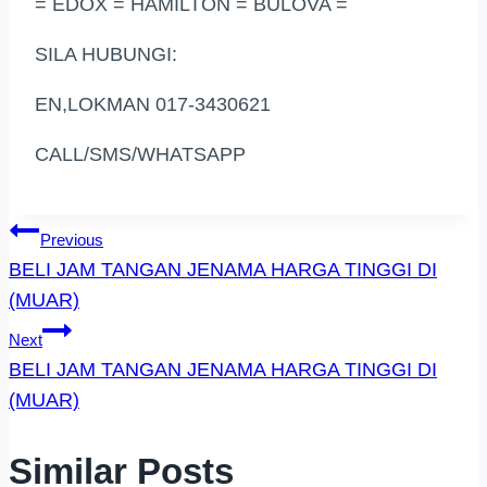
= EDOX = HAMILTON = BULOVA =
SILA HUBUNGI:
EN,LOKMAN 017-3430621
CALL/SMS/WHATSAPP
Post
Previous
BELI JAM TANGAN JENAMA HARGA TINGGI DI
Navigation
(MUAR)
Next
BELI JAM TANGAN JENAMA HARGA TINGGI DI
(MUAR)
Similar Posts