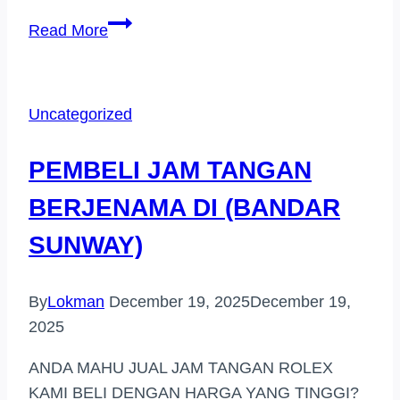
BELI
Read More
JAM
TANGAN
HARGA
Uncategorized
TINGGI
DI
PEMBELI JAM TANGAN
(PERLIS)
BERJENAMA DI (BANDAR
SUNWAY)
By
Lokman
December 19, 2025
December 19,
2025
ANDA MAHU JUAL JAM TANGAN ROLEX
KAMI BELI DENGAN HARGA YANG TINGGI?