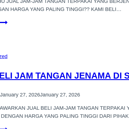
U JUAL JAM-JAM TANGAN TERPAKAI YANG BERJEN
GAN HARGA YANG PALING TINGGI?? KAMI BELI…
PEMBELI
JAM
TANGAN
JENAMA
HARGA
zed
TINGGI
(BANDAR
ELI JAM TANGAN JENAMA DI 
KINRARA)
January 27, 2026
January 27, 2026
AWARKAN JUAL BELI JAM-JAM TANGAN TERPAKAI 
 DENGAN HARGA YANG PALING TINGGI DARI PIHAK
PEMBELI