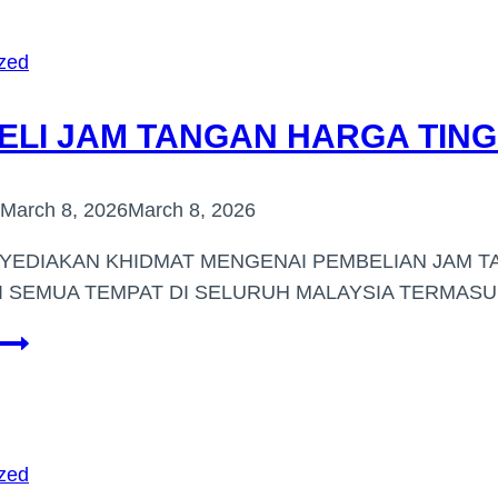
BERJENAMA
SUBANG
zed
JAYA
ELI JAM TANGAN HARGA TING
March 8, 2026
March 8, 2026
YEDIAKAN KHIDMAT MENGENAI PEMBELIAN JAM 
DI SEMUA TEMPAT DI SELURUH MALAYSIA TERMA
PEMBELI
JAM
TANGAN
HARGA
TINGGI
zed
(AMPANG