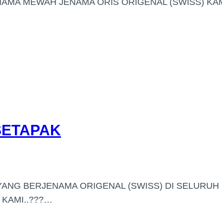
AMA MEWAH JENAMA ORIS ORIGENAL (SWISS) KA
SETAPAK
YANG BERJENAMA ORIGENAL (SWISS) DI SELURUH
 KAMI..???…