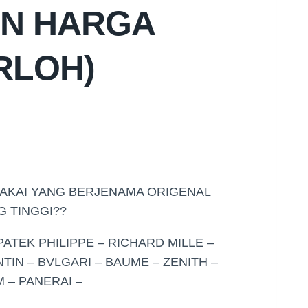
AN HARGA
ERLOH)
PAKAI YANG BERJENAMA ORIGENAL
G TINGGI??
PATEK PHILIPPE – RICHARD MILLE –
IN – BVLGARI – BAUME – ZENITH –
 – PANERAI –