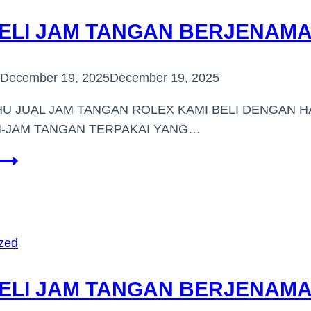
JAYA)
ELI JAM TANGAN BERJENAMA 
December 19, 2025
December 19, 2025
U JUAL JAM TANGAN ROLEX KAMI BELI DENGAN H
M-JAM TANGAN TERPAKAI YANG…
PEMBELI
JAM
TANGAN
BERJENAMA
DI
zed
(SERDANG)
ELI JAM TANGAN BERJENAMA 