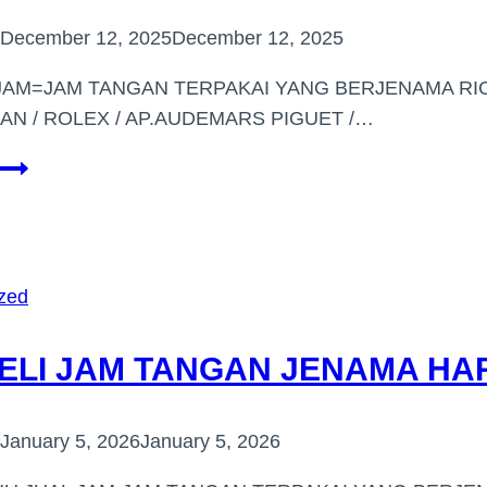
December 12, 2025
December 12, 2025
JAM=JAM TANGAN TERPAKAI YANG BERJENAMA RIC
AN / ROLEX / AP.AUDEMARS PIGUET /…
PEMBELI
JAM
TANGAN
BERJENAMA
DI
zed
(BUKIT
ANTARABANGSA)
ELI JAM TANGAN JENAMA HAR
January 5, 2026
January 5, 2026