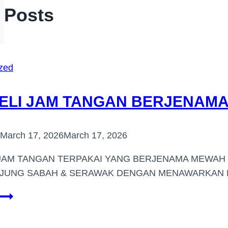
r Posts
zed
ELI JAM TANGAN BERJENAMA
March 17, 2026
March 17, 2026
JAM TANGAN TERPAKAI YANG BERJENAMA MEWAH 
UNG SABAH & SERAWAK DENGAN MENAWARKAN HA
PEMBELI
JAM
TANGAN