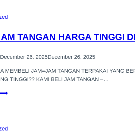
HARGA
TINGGI
zed
(SUBANG
JAYA)
JAM TANGAN HARGA TINGGI DI
December 26, 2025
December 26, 2025
IA MEMBELI JAM=JAM TANGAN TERPAKAI YANG BE
NG TINGGI?? KAMI BELI JAM TANGAN –…
BELI
JAM
TANGAN
HARGA
TINGGI
zed
DI