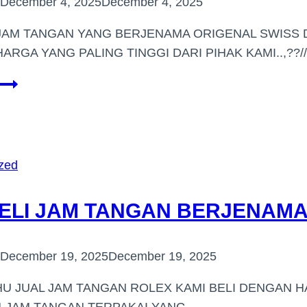
December 4, 2025
December 4, 2025
JAM TANGAN YANG BERJENAMA ORIGENAL SWISS 
ARGA YANG PALING TINGGI DARI PIHAK KAMI..,??/
PEMBELI
JAM
BERJENAMA
HARGA
TINGGI
zed
(BANDAR
KINRARA)
LI JAM TANGAN BERJENAMA D
December 19, 2025
December 19, 2025
U JUAL JAM TANGAN ROLEX KAMI BELI DENGAN H
M-JAM TANGAN TERPAKAI YANG…