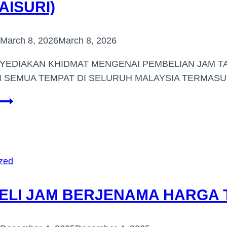
AISURI)
March 8, 2026
March 8, 2026
YEDIAKAN KHIDMAT MENGENAI PEMBELIAN JAM 
DI SEMUA TEMPAT DI SELURUH MALAYSIA TERMA
BELI
JAM
TANGAN
JENAMA
HARGA
zed
TINGGI
(BANDAR
ELI JAM BERJENAMA HARGA T
SRI
PERMAISURI)