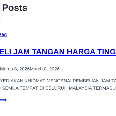
r Posts
zed
LI JAM TANGAN HARGA TING
March 8, 2026
March 8, 2026
YEDIAKAN KHIDMAT MENGENAI PEMBELIAN JAM 
DI SEMUA TEMPAT DI SELURUH MALAYSIA TERMA
PEMBELI
JAM
TANGAN