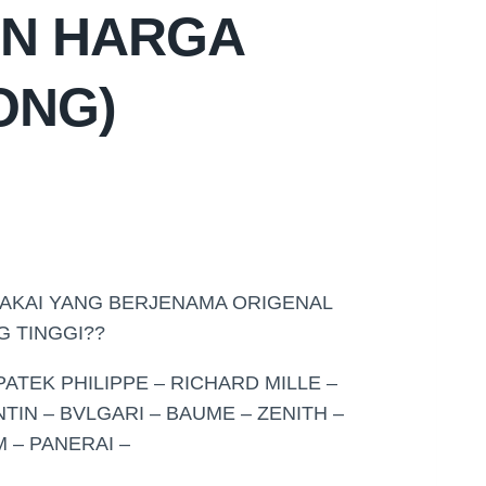
AN HARGA
ONG)
PAKAI YANG BERJENAMA ORIGENAL
G TINGGI??
PATEK PHILIPPE – RICHARD MILLE –
IN – BVLGARI – BAUME – ZENITH –
 – PANERAI –