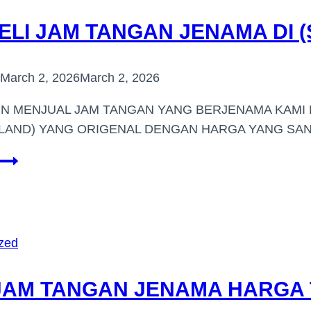
(PERAK)
LI JAM TANGAN JENAMA DI (
March 2, 2026
March 2, 2026
IN MENJUAL JAM TANGAN YANG BERJENAMA KAM
LAND) YANG ORIGENAL DENGAN HARGA YANG SAN
PEMBELI
JAM
TANGAN
JENAMA
DI
zed
(SUNGAI
LONG)
JAM TANGAN JENAMA HARGA 