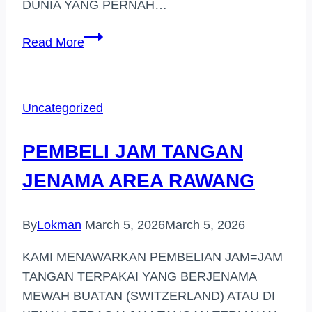
DUNIA YANG PERNAH…
BELI
Read More
JAM
TANGAN
JENAMA
Uncategorized
HARGA
TINGGI
PEMBELI JAM TANGAN
DI
(AMPANG
JENAMA AREA RAWANG
JAYA)
By
Lokman
March 5, 2026
March 5, 2026
KAMI MENAWARKAN PEMBELIAN JAM=JAM
TANGAN TERPAKAI YANG BERJENAMA
MEWAH BUATAN (SWITZERLAND) ATAU DI