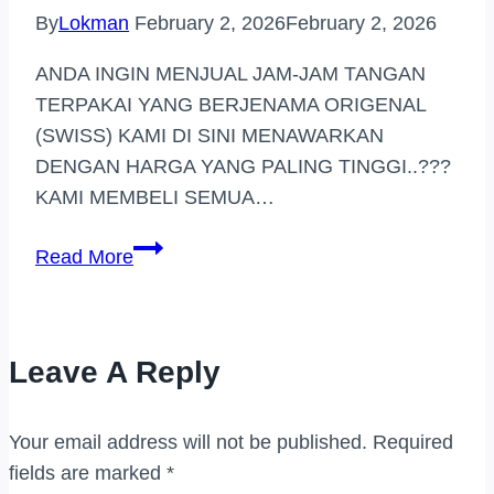
By
Lokman
February 2, 2026
February 2, 2026
ANDA INGIN MENJUAL JAM-JAM TANGAN
TERPAKAI YANG BERJENAMA ORIGENAL
(SWISS) KAMI DI SINI MENAWARKAN
DENGAN HARGA YANG PALING TINGGI..???
KAMI MEMBELI SEMUA…
PEMBELI
Read More
JAM
TANGAN
JENAMA
Leave A Reply
MELAKA
Your email address will not be published.
Required
fields are marked
*