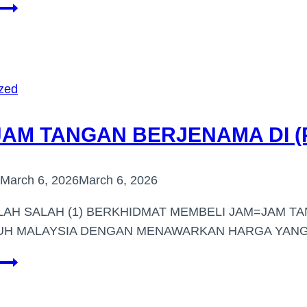
BELI
JAM
TANGAN
BERJENAMA
HARGA
zed
TINGGI
(GOPENG)
JAM TANGAN BERJENAMA DI 
March 6, 2026
March 6, 2026
LAH SALAH (1) BERKHIDMAT MEMBELI JAM=JAM T
UH MALAYSIA DENGAN MENAWARKAN HARGA YANG 
BELI
JAM
TANGAN