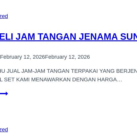
BERJENAMA
DI
zed
(PERAK)
ELI JAM TANGAN JENAMA SU
February 12, 2026
February 12, 2026
U JUAL JAM-JAM TANGAN TERPAKAI YANG BERJE
LL SET KAMI MENAWARKAN DENGAN HARGA…
PEMBELI
JAM
TANGAN
JENAMA
SUNWAY
zed
PYRAMID