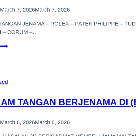
March 7, 2026
March 7, 2026
 TANGAN JENAMA – ROLEX – PATEK PHILIPPE – T
M – CORUM –…
PEMBELI
JAM
TANGAN
JENAMA
DI
zed
PEKAN
 JAM TANGAN BERJENAMA DI 
March 6, 2026
March 6, 2026