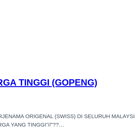
GA TINGGI (GOPENG)
RJENAMA ORIGENAL (SWISS) DI SELURUH MALAYSI
A YANG TINGGI”//”??…