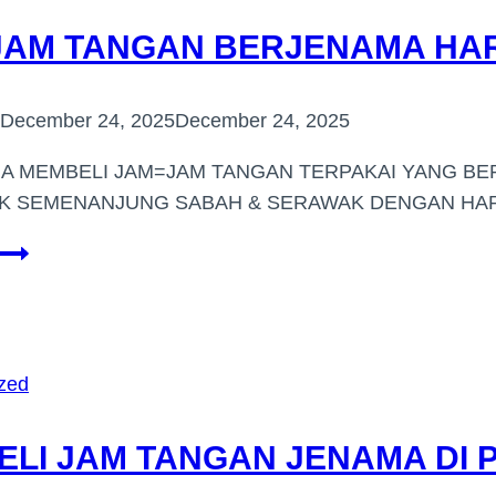
 JAM TANGAN BERJENAMA HAR
December 24, 2025
December 24, 2025
IA MEMBELI JAM=JAM TANGAN TERPAKAI YANG BE
 SEMENANJUNG SABAH & SERAWAK DENGAN HARG
BELI
JAM
TANGAN
BERJENAMA
HARGA
zed
TINGGI
(UKM,SERDANG)
ELI JAM TANGAN JENAMA DI 