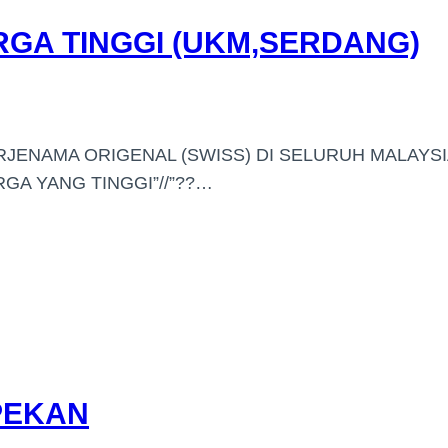
GA TINGGI (UKM,SERDANG)
RJENAMA ORIGENAL (SWISS) DI SELURUH MALAYSI
A YANG TINGGI”//”??…
PEKAN